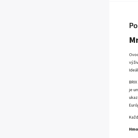
Po
Mr
Ovoc
výži
Ideá
BRIX
je u
ukaz
Euró
Každ
Hmo