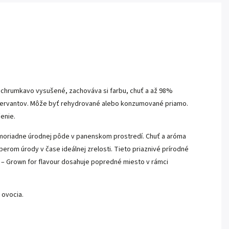
 chrumkavo vysušené, zachováva si farbu, chuť a až 98%
nzervantov. Môže byť rehydrované alebo konzumované priamo.
čenie.
imoriadne úrodnej pôde v panenskom prostredí. Chuť a aróma
rom úrody v čase ideálnej zrelosti. Tieto priaznivé prírodné
x – Grown for flavour dosahuje popredné miesto v rámci
 ovocia.