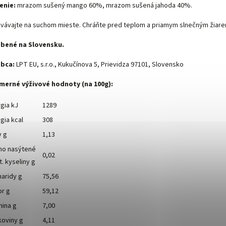
enie:
mrazom sušený mango 60%, mrazom sušená jahoda 40%.
vávajte na suchom mieste. Chráňte pred teplom a priamym slnečným žiare
bené na Slovensku.
bca:
LPT EU, s.r.o., Kukučínova 5, Prievidza 97101, Slovensko
merné výživové hodnoty (na 100g):
gia kJ
1289
gia kcal
308
y g
1,13
ho nasýtené
0,02
. kyseliny g
aridy g
75,56
or g
59,12
nina g
7,00
koviny g
4,11