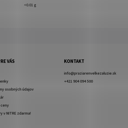
<0.01 g
RE VÁS
KONTAKT
info
@
praziarenvelkezaluzie.sk
enky
+421 904 094 500
ny osobných údajov
ár
 ceny
y v NITRE zdarma!