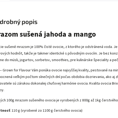
drobný popis
azom sušená jahoda a mango
ie sušené mrazom je 100% čisté ovocie, z ktorého je odstránená voda. Je
vových hodnôt, takže je takmer identické s pôvodným ovocím. Je bez ko
lne do müsli, jogurtov, sorbetov, smoothies, pre kulinárske špeciality a pe
 – Grown for Flavour Vám ponúka ovocie najvyššej kvality, pestované na m
mocnená veľkým počtom slnečných dní počas obdobia dozrievania, ako aj zbe
ovatele sú zárukou dokonalej chuťovej harmónie ovocia. Kvalita ovocia Bri
py.
ých 100g mrazom sušeného ovocia je vyrobených z 800g až 1kg čerstvého
tnosť
: 110 g (vyrobené zo 1100 g čerstvého ovocia)