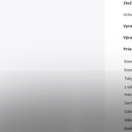
Zlož
Ucho
Vyro
Výro
Prie
Ener
Ener
Tuk
z to
mast
Sach
Cuk
Vlák
Biel