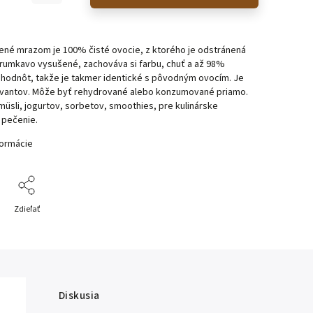
ené mrazom je 100% čisté ovocie, z ktorého je odstránená
hrumkavo vysušené, zachováva si farbu, chuť a až 98%
 hodnôt, takže je takmer identické s pôvodným ovocím. Je
vantov. Môže byť rehydrované alebo konzumované priamo.
müsli, jogurtov, sorbetov, smoothies, pre kulinárske
a pečenie.
formácie
Zdieľať
Diskusia