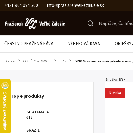
+421 904 094 500
info@praziarenvelkezaluzie.sk
ČERSTVO PRAŽENÁ KÁVA
VÝBEROVÁ KÁVA
ORIEŠKY 
Domov
/
ORIEŠKY a OVOCIE
/
BRIX
/
BRIX Mrazom sušená jahoda a man
Značka:
BRIX
Novinka
Top 4 produkty
GUATEMALA
€15
BRAZIL