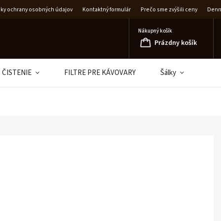
ky ochrany osobných údajov
Kontaktný formulár
Prečo sme zvýšili ceny
Denný
Nákupný košík
Prázdny košík
ČISTENIE
FILTRE PRE KÁVOVARY
Šálky