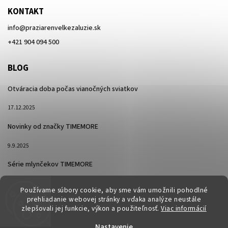
KONTAKT
info
@
praziarenvelkezaluzie.sk
+421 904 094 500
BLOG
Otváracia doba počas vianočných sviatkov
17.12.2025
Novinky od značky TIMEMORE
9.9.2025
Série mlynčekov TIMEMORE
26.2.2025
Používame súbory cookie, aby sme vám umožnili pohodlné
prehliadanie webovej stránky a vďaka analýze neustále
zlepšovali jej funkcie, výkon a použiteľnosť.
Viac informácií
Nastavenie