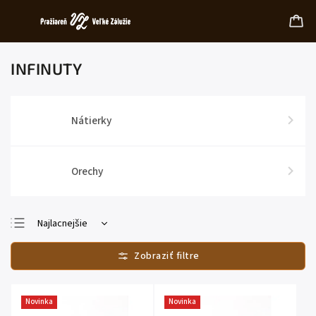
INFINUTY
Nátierky
Orechy
Najlacnejšie
Najdrahšie
Najpredávanejšie
Abecedne
Novinka
Novinka