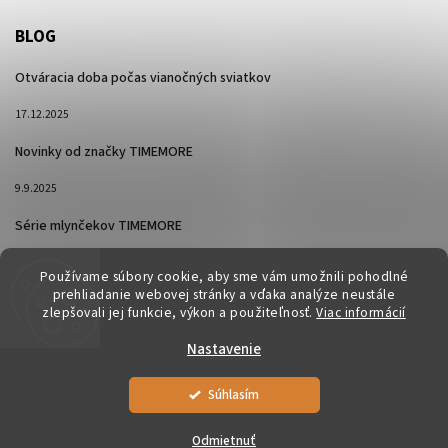
BLOG
Otváracia doba počas vianočných sviatkov
17.12.2025
Novinky od značky TIMEMORE
9.9.2025
Série mlynčekov TIMEMORE
26.2.2025
Používame súbory cookie, aby sme vám umožnili pohodlné
prehliadanie webovej stránky a vďaka analýze neustále
zlepšovali jej funkcie, výkon a použiteľnosť.
Viac informácií
Nastavenie
Súhlasím
Copyright 2026
Pražiareň Veľké Zálužie
. Všetky práva vyhradené.
Upraviť nastavenie cookies
Odmietnuť