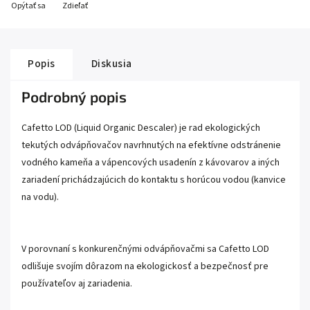
Opýtať sa
Zdieľať
Popis
Diskusia
Podrobný popis
Cafetto LOD (Liquid Organic Descaler) je rad ekologických
tekutých odvápňovačov navrhnutých na efektívne odstránenie
vodného kameňa a vápencových usadenín z kávovarov a iných
zariadení prichádzajúcich do kontaktu s horúcou vodou (kanvice
na vodu).
V porovnaní s konkurenčnými odvápňovačmi sa Cafetto LOD
odlišuje svojím dôrazom na ekologickosť a bezpečnosť pre
používateľov aj zariadenia.