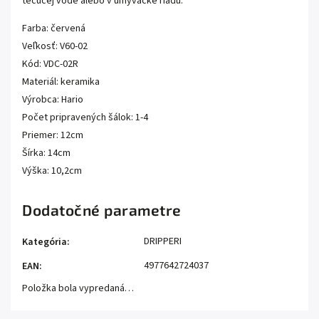
tečúcej vode alebo v umývačke riadu.
Farba: červená
Veľkosť: V60-02
Kód: VDC-02R
Materiál: keramika
Výrobca: Hario
Počet pripravených šálok: 1-4
Priemer: 12cm
Šírka: 14cm
Výška: 10,2cm
Dodatočné parametre
DRIPPERI
Kategória
:
4977642724037
EAN
:
Položka bola vypredaná…