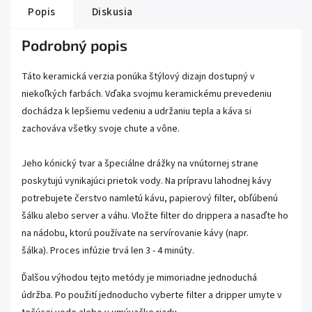
Popis
Diskusia
Podrobný popis
Táto keramická verzia ponúka štýlový dizajn dostupný v
niekoľkých farbách. Vďaka svojmu keramickému prevedeniu
dochádza k lepšiemu vedeniu a udržaniu tepla a káva si
zachováva všetky svoje chute a vône.
Jeho kónický tvar a špeciálne drážky na vnútornej strane
poskytujú vynikajúci prietok vody. Na prípravu lahodnej kávy
potrebujete čerstvo namletú kávu, papierový filter, obľúbenú
šálku alebo server a váhu. Vložte filter do drippera a nasaďte ho
na nádobu, ktorú používate na servírovanie kávy (napr.
šálka). Proces infúzie trvá len 3 - 4 minúty.
Ďalšou výhodou tejto metódy je mimoriadne jednoduchá
údržba. Po použití jednoducho vyberte filter a dripper umyte v