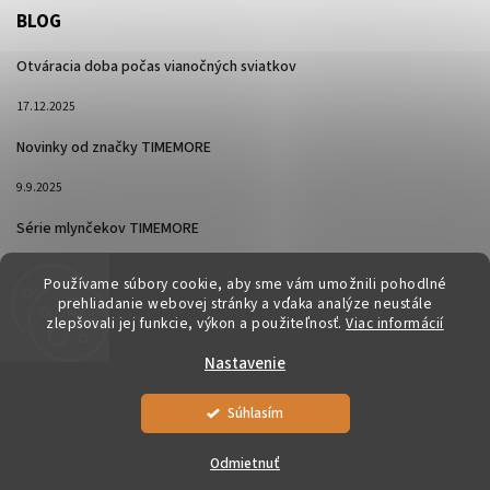
BLOG
Otváracia doba počas vianočných sviatkov
17.12.2025
Novinky od značky TIMEMORE
9.9.2025
Série mlynčekov TIMEMORE
26.2.2025
Používame súbory cookie, aby sme vám umožnili pohodlné
prehliadanie webovej stránky a vďaka analýze neustále
zlepšovali jej funkcie, výkon a použiteľnosť.
Viac informácií
Nastavenie
Súhlasím
Copyright 2026
Pražiareň Veľké Zálužie
. Všetky práva vyhradené.
Upraviť nastavenie cookies
Odmietnuť
Vytvořil
Shoptet
| Design
Shoptak.cz