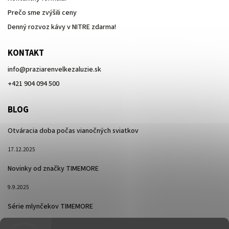
Prečo sme zvýšili ceny
Denný rozvoz kávy v NITRE zdarma!
KONTAKT
info
@
praziarenvelkezaluzie.sk
+421 904 094 500
BLOG
Otváracia doba počas vianočných sviatkov
17.12.2025
Novinky od značky TIMEMORE
9.9.2025
Série mlynčekov TIMEMORE
26.2.2025