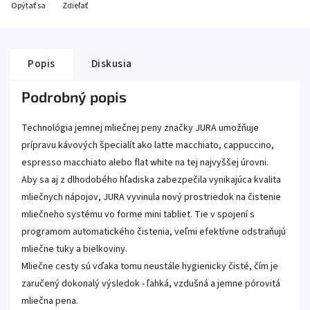
Opýtať sa
Zdieľať
Popis
Diskusia
Podrobný popis
Technológia jemnej mliečnej peny značky JURA umožňuje
prípravu kávových špecialít ako latte macchiato, cappuccino,
espresso macchiato alebo flat white na tej najvyššej úrovni.
Aby sa aj z dlhodobého hľadiska zabezpečila vynikajúca kvalita
mliečnych nápojov, JURA vyvinula nový prostriedok na čistenie
mliečneho systému vo forme mini tabliet. Tie v spojení s
programom automatického čistenia, veľmi efektívne odstraňujú
mliečne tuky a bielkoviny.
Mliečne cesty sú vďaka tomu neustále hygienicky čisté, čím je
zaručený dokonalý výsledok - ľahká, vzdušná a jemne pórovitá
mliečna pena.