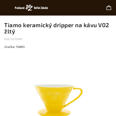
Tiamo keramický dripper na kávu V02
žltý
Kód:
HG5544Y
Značka:
TIAMO