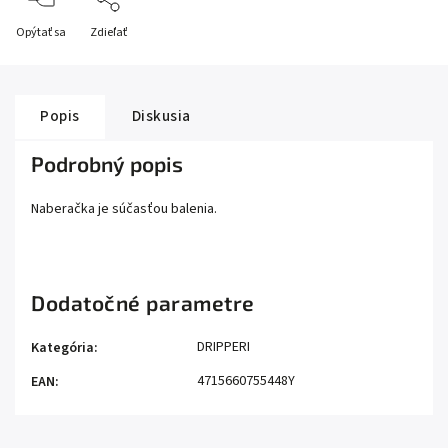
Opýtať sa
Zdieľať
Popis
Diskusia
Podrobný popis
Naberačka je súčasťou balenia.
Dodatočné parametre
DRIPPERI
Kategória
:
4715660755448Y
EAN
: