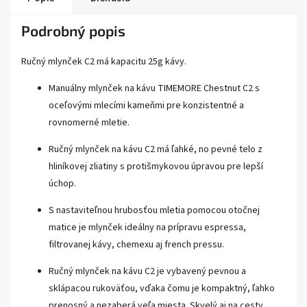
Podrobný popis
Ručný mlynček C2 má kapacitu 25g kávy.
Manuálny mlynček na kávu TIMEMORE Chestnut C2 s
oceľovými mlecími kameňmi pre konzistentné a
rovnomerné mletie.
Ručný mlynček na kávu C2 má ľahké, no pevné telo z
hliníkovej zliatiny s protišmykovou úpravou pre lepší
úchop.
S nastaviteľnou hrubosťou mletia pomocou otočnej
matice je mlynček ideálny na prípravu espressa,
filtrovanej kávy, chemexu aj french pressu.
Ručný mlynček na kávu C2 je vybavený pevnou a
sklápacou rukoväťou, vďaka čomu je kompaktný, ľahko
prenosný a nezaberá veľa miesta. Skvelý aj na cesty.