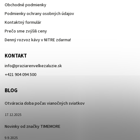
Obchodné podmienky
Podmienky ochrany osobných údajov
Kontaktný formulár
Prečo sme zvýšili ceny
Denný rozvoz kávy v NITRE zdarma!
KONTAKT
info
@
praziarenvelkezaluzie.sk
+421 904 094 500
BLOG
Otváracia doba počas vianočných sviatkov
17.12.2025
Novinky od značky TIMEMORE
9.9.2025