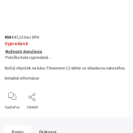
€58
€47,15 bez DPH
Vypredané
Možnosti doručenia
Položka bola vypredaná…
Ručný mlynček na kávu Timemore C2 white so skladacou rukoväťou.
Detailné informácie
Opýtať sa
Zdieľať
Popis
Diskusia