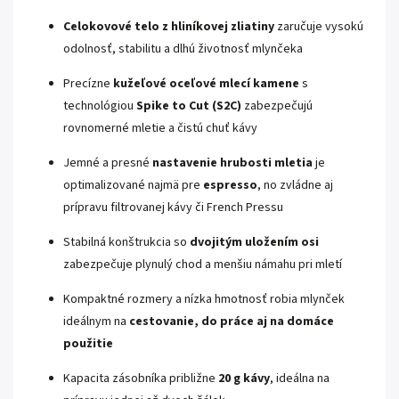
Celokovové telo z hliníkovej zliatiny
zaručuje vysokú
odolnosť, stabilitu a dlhú životnosť mlynčeka
Precízne
kužeľové oceľové mlecí kamene
s
technológiou
Spike to Cut (S2C)
zabezpečujú
rovnomerné mletie a čistú chuť kávy
Jemné a presné
nastavenie hrubosti mletia
je
optimalizované najmä pre
espresso
, no zvládne aj
prípravu filtrovanej kávy či French Pressu
Stabilná konštrukcia so
dvojitým uložením osi
zabezpečuje plynulý chod a menšiu námahu pri mletí
Kompaktné rozmery a nízka hmotnosť robia mlynček
ideálnym na
cestovanie, do práce aj na domáce
použitie
Kapacita zásobníka približne
20 g kávy
, ideálna na