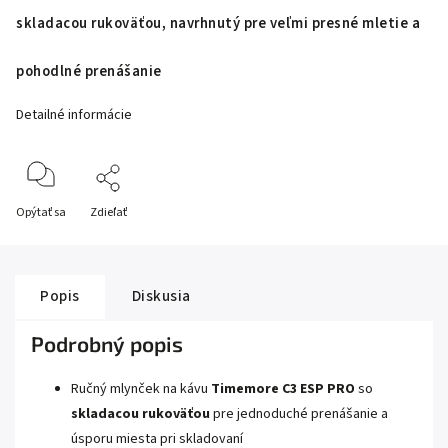
skladacou rukoväťou, navrhnutý pre veľmi presné mletie a
pohodlné prenášanie
Detailné informácie
Opýtať sa
Zdieľať
Popis
Diskusia
Podrobný popis
Ručný mlynček na kávu
Timemore C3 ESP PRO
so
skladacou rukoväťou
pre jednoduché prenášanie a
úsporu miesta pri skladovaní