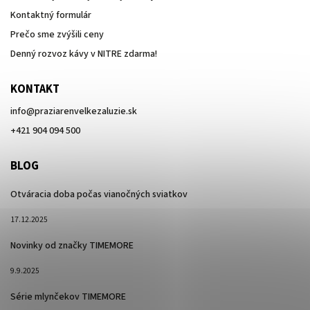
Kontaktný formulár
Prečo sme zvýšili ceny
Denný rozvoz kávy v NITRE zdarma!
KONTAKT
info
@
praziarenvelkezaluzie.sk
+421 904 094 500
BLOG
Otváracia doba počas vianočných sviatkov
17.12.2025
Novinky od značky TIMEMORE
9.9.2025
Série mlynčekov TIMEMORE