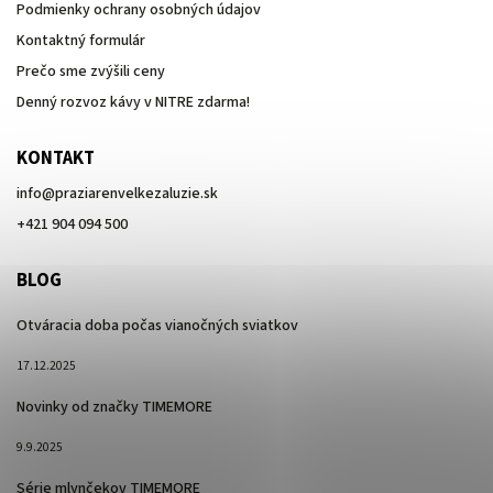
Podmienky ochrany osobných údajov
Kontaktný formulár
Prečo sme zvýšili ceny
Denný rozvoz kávy v NITRE zdarma!
KONTAKT
info
@
praziarenvelkezaluzie.sk
+421 904 094 500
BLOG
Otváracia doba počas vianočných sviatkov
17.12.2025
Novinky od značky TIMEMORE
9.9.2025
Série mlynčekov TIMEMORE