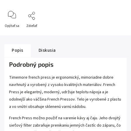
Opýtať sa
Zdieľať
Popis
Diskusia
Podrobný popis
Timemore french press je ergonomický, mimoriadne dobre
navrhnutý a vyrobený z vysoko kvalitných materiálov.
French
Press je elegantný, moderný, udržuje teplotu nápoja a je
odolnejší ako väčšina French Pressov. Telo je vyrobené z plastu
a vo vnútri obsahuje sklenenú varnú nádobu.
French Press možno použiť na varenie kávy aj čaju. Jeho dvojitý
sieťový filter zabraňuje prenikaniu jemných častíc do záparu, čo