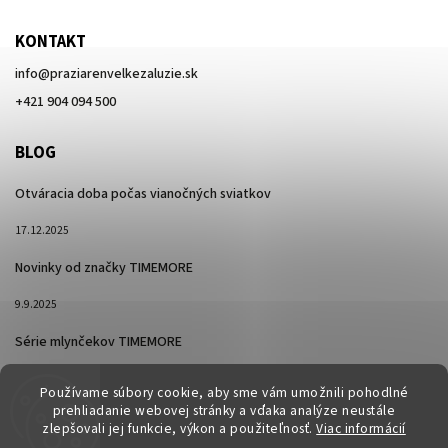
KONTAKT
info
@
praziarenvelkezaluzie.sk
+421 904 094 500
BLOG
Otváracia doba počas vianočných sviatkov
17.12.2025
Novinky od značky TIMEMORE
9.9.2025
Série mlynčekov TIMEMORE
26.2.2025
Používame súbory cookie, aby sme vám umožnili pohodlné
prehliadanie webovej stránky a vďaka analýze neustále
zlepšovali jej funkcie, výkon a použiteľnosť.
Viac informácií