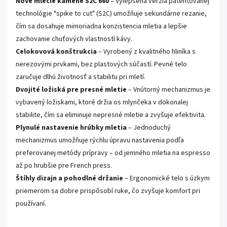
Nové mlecie kamene S2C 660
– Vylepšená verzia patentovanej
technológie "spike to cut" (S2C) umožňuje sekundárne rezanie,
čím sa dosahuje mimoriadna konzistencia mletia a lepšie
zachovanie chuťových vlastností kávy.
Celokovová konštrukcia
– Vyrobený z kvalitného hliníka s
nerezovými prvkami, bez plastových súčastí. Pevné telo
zaručuje dlhú životnosť a stabilitu pri mletí.
Dvojité ložiská pre presné mletie
– Vnútorný mechanizmus je
vybavený ložiskami, ktoré držia os mlynčeka v dokonalej
stabilite, čím sa eliminuje nepresné mletie a zvyšuje efektivita.
Plynulé nastavenie hrúbky mletia
– Jednoduchý
mechanizmus umožňuje rýchlu úpravu nastavenia podľa
preferovanej metódy prípravy – od jemného mletia na espresso
až po hrubšie pre French press.
Štíhly dizajn a pohodlné držanie
– Ergonomické telo s úzkym
priemerom sa dobre prispôsobí ruke, čo zvyšuje komfort pri
používaní.