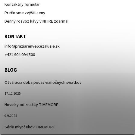
Kontaktný formulár
Prečo sme zvýšili ceny
Denný rozvoz kávy v NITRE zdarma!
KONTAKT
info
@
praziarenvelkezaluzie.sk
+421 904 094 500
BLOG
Otváracia doba počas vianočných sviatkov
17.12.2025
Novinky od značky TIMEMORE
9.9.2025
Série mlynčekov TIMEMORE